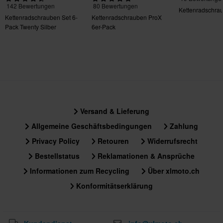
142 Bewertungen
80 Bewertungen
Kettenradschra
Kettenradschrauben Set 6-
Kettenradschrauben ProX
Pack Twenty Silber
6er-Pack
Versand & Lieferung
Allgemeine Geschäftsbedingungen
Zahlung
Privacy Policy
Retouren
Widerrufsrecht
Bestellstatus
Reklamationen & Ansprüche
Informationen zum Recycling
Über xlmoto.ch
Konformitätserklärung