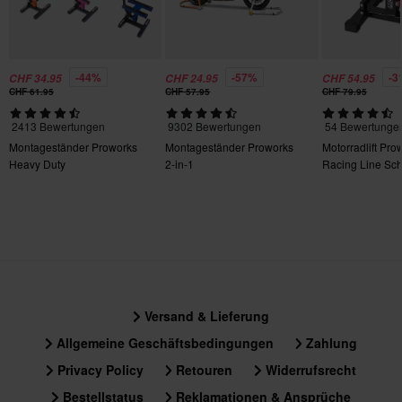
-44%
-57%
-3
CHF 34.95
CHF 24.95
CHF 54.95
CHF 61.95
CHF 57.95
CHF 79.95
2413 Bewertungen
9302 Bewertungen
54 Bewertunge
Montageständer Proworks
Montageständer Proworks
Motorradlift Pro
Heavy Duty
2-in-1
Racing Line Sc
Versand & Lieferung
Allgemeine Geschäftsbedingungen
Zahlung
Privacy Policy
Retouren
Widerrufsrecht
Bestellstatus
Reklamationen & Ansprüche