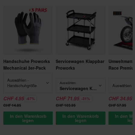
Handschuhe Proworks
Servicewagen Klappbar
Umweltmatt
Mechanical 3er-Pack
Proworks
Race Premi
Auswählen -
Auswählen
Handschuhgröße
Auswählen -
Servicewagen Klappbar Proworks
CHF 4.95
CHF 71.95
CHF 34.95
-67%
-31%
CHF 14.85
CHF 103.95
CHF 57.95
In den Warenkorb
In den Warenkorb
In den W
legen
legen
leg