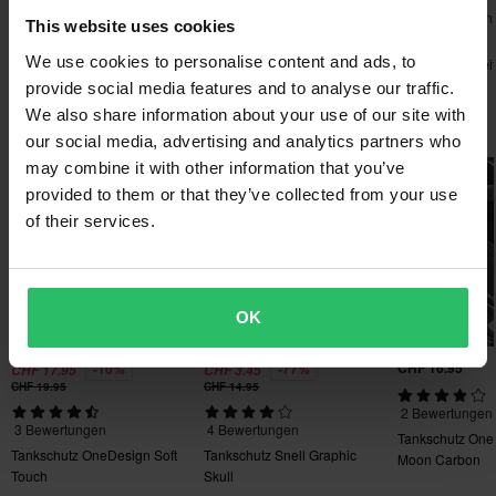
innerhalb von 14 Tagen nach deinem Kauf.
1 Bewertungen
1 Bewertungen
Bremsflüssigkeitsbehälter
This website uses cookies
Senden
Accossato 45 ml
Tankdeckel Accossato Flap
Montageset
We use cookies to personalise content and ads, to
Kostenloser Versand über 200CHF*
quick-action für Accossato
Bremsflüssigkei
Accossato 45 ml
provide social media features and to analyse our traffic.
Bestellungen über 200CHF werden kostenlos versendet! *Bitte
We also share information about your use of our site with
Beliebt in Tankschutz
beachten: Dies gilt nicht für sperrige Produkte!
our social media, advertising and analytics partners who
may combine it with other information that you’ve
60-Tage-Rückgaberecht*
Hammerpreis!
provided to them or that they’ve collected from your use
Du kannst deine Bestellung innerhalb von 60 Tagen
of their services.
zurückgeben. Rücksendekosten fallen an. *Das Rückgaberecht
gilt nicht für personalisierte oder speziell angefertigte Produkte.
Weitere Einzelheiten und Bedingungen finden Sie in der Rubrik
Kundenbetreuung-Bereich
.
OK
CHF 16.95
-10%
-77%
CHF 17.95
CHF 3.45
CHF 19.95
CHF 14.95
2 Bewertungen
3 Bewertungen
4 Bewertungen
Tankschutz One
Tankschutz OneDesign Soft
Tankschutz Snell Graphic
Moon Carbon
Touch
Skull