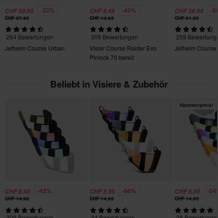
-32%
-43%
-5
CHF 59.95
CHF 8.45
CHF 26.95
Du kannst deine Bestellung innerhalb von 60 Tagen
CHF 87.95
CHF 14.95
CHF 61.95
zurückgeben. Rücksendekosten fallen an. *Das Rückgaberecht
gilt nicht für personalisierte oder speziell angefertigte Produkte.
264 Bewertungen
309 Bewertungen
259 Bewertung
Jethelm Course Urban
Visier Course Raider Evo
Jethelm Course
Weitere Einzelheiten und Bedingungen finden Sie in der Rubrik
Pinlock 70 bereit
Kundenbetreuung-Bereich
.
Beliebt in Visiere & Zubehör
Hammerpreis!
-43%
-60%
-54
CHF 8.45
CHF 5.95
CHF 6.95
CHF 14.95
CHF 14.95
CHF 14.95
309 Bewertungen
34 Bewertungen
28 Bewertunge