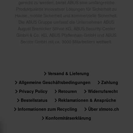
gerecht zu werden, bietet ABUS eine umfangreiche
Produktpalette innovativer Lösungen für Sicherheit zu
Hause, mobile Sicherheit und kommerzielle Sicherheit.
Die ABUS Gruppe umfasst die Unternehmen ABUS
August Bremicker Söhne KG, ABUS Security-Center
GmbH & Co. KG, ABUS Pfaffenhain GmbH und ABUS
Seccor GmbH mit ca. 3000 Mitarbeitern weltweit.
Versand & Lieferung
Allgemeine Geschäftsbedingungen
Zahlung
Privacy Policy
Retouren
Widerrufsrecht
Bestellstatus
Reklamationen & Ansprüche
Informationen zum Recycling
Über xlmoto.ch
Konformitätserklärung