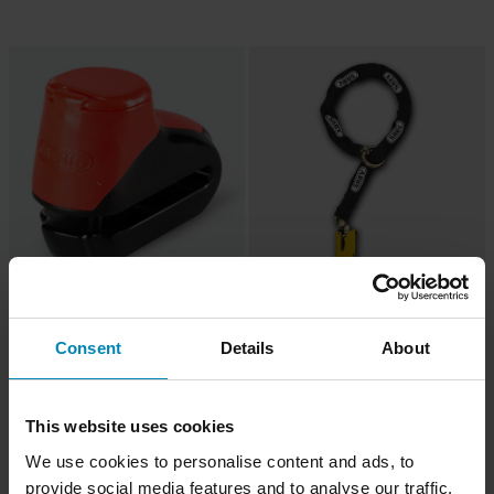
CHF 208.95
-18%
CHF 17.95
CHF 21.95
CHF 214.95
7 Bewertungen
1 Bewertungen
Consent
Details
About
Bremsscheibenschloss ABUS 303
Bremsscheibenschloss ABUS 8077
Rot
2.0/12KS120 Detecto
This website uses cookies
We use cookies to personalise content and ads, to
provide social media features and to analyse our traffic.