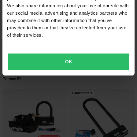
We also share information about your use of our site with
our social media, advertising and analytics partners who
may combine it with other information that you’ve
provided to them or that they’ve collected from your use
of their services.
-25%
-28%
CHF 164.95
CHF 89.95
CHF 219.95
CHF 124.95
OK
Bügelschloss ABUS GRANIT™ X-
3 Bewertungen
Plus
Bügelschloss ABUS GRANIT™
Extreme 59
Hammerpreis!